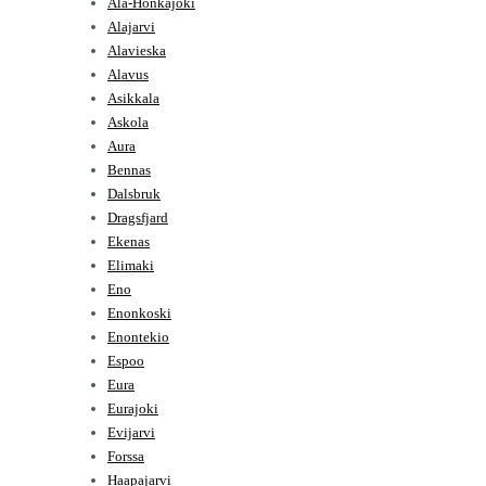
Ala-Honkajoki
Alajarvi
Alavieska
Alavus
Asikkala
Askola
Aura
Bennas
Dalsbruk
Dragsfjard
Ekenas
Elimaki
Eno
Enonkoski
Enontekio
Espoo
Eura
Eurajoki
Evijarvi
Forssa
Haapajarvi