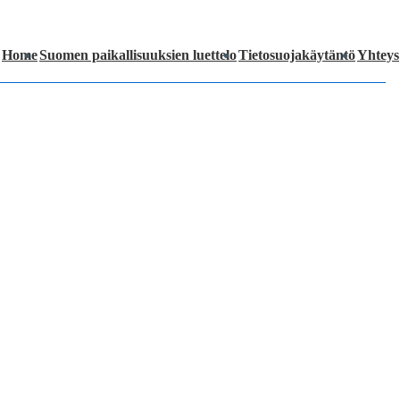
Home
Suomen paikallisuuksien luettelo
Tietosuojakäytäntö
Yhteys
ation