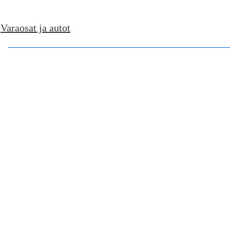
↓
Varaosat ja autot
Skip
to
Main
Content