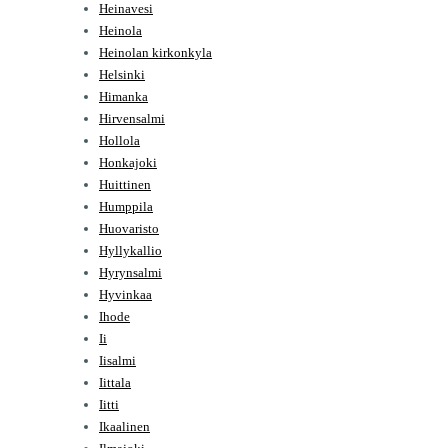
Heinavesi
Heinola
Heinolan kirkonkyla
Helsinki
Himanka
Hirvensalmi
Hollola
Honkajoki
Huittinen
Humppila
Huovaristo
Hyllykallio
Hyrynsalmi
Hyvinkaa
Ihode
Ii
Iisalmi
Iittala
Iitti
Ikaalinen