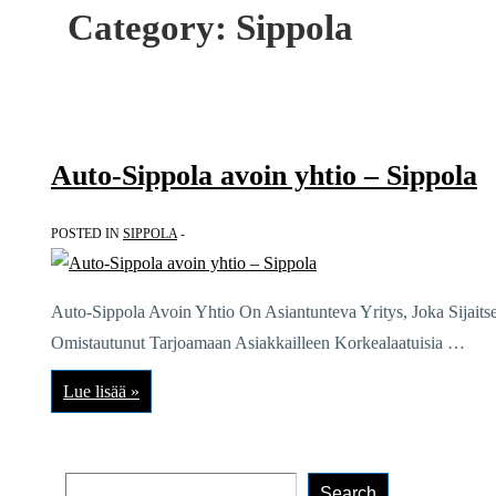
Category:
Sippola
Auto-Sippola avoin yhtio – Sippola
POSTED IN
SIPPOLA
Auto-Sippola Avoin Yhtio On Asiantunteva Yritys, Joka Sijaits
Omistautunut Tarjoamaan Asiakkailleen Korkealaatuisia …
Auto-
Lue lisää »
Sippola
avoin
yhtio
–
Sippola
Search
Search