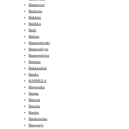
Haapavesi
Hailuoto
Hakkila
Halikko
Halli
Halsua
Hameenkoski
Hameenkyro
Hameenlinna
Hamina
Hankasalmi
Hanko
HANNULA
Harjavalta
Harma
Hartola
Hattula
Hauho
Haukipudas
Hausjarvi