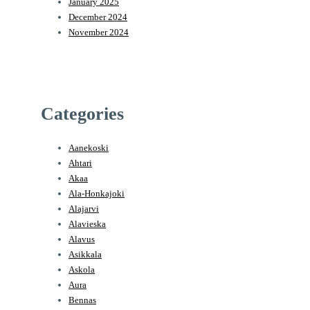
January 2025
December 2024
November 2024
Categories
Aanekoski
Ahtari
Akaa
Ala-Honkajoki
Alajarvi
Alavieska
Alavus
Asikkala
Askola
Aura
Bennas