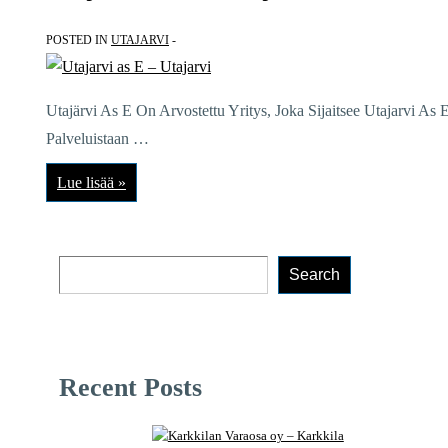
POSTED IN
UTAJARVI
Utajärvi As E On Arvostettu Yritys, Joka Sijaitsee Utajarvi As
Palveluistaan …
Utajarvi
Lue lisää »
as
E
–
Utajarvi
Search
Search
Recent Posts