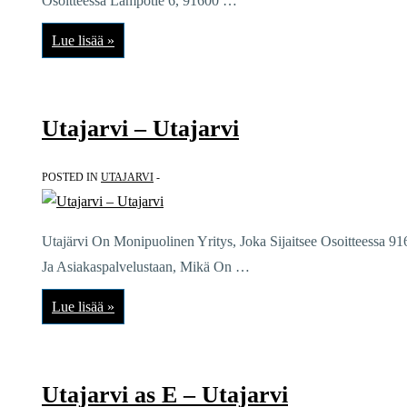
Osoitteessa Lampotie 6, 91600 …
Utajarven
Lue lisää »
Autohuolto
Oy
–
Utajarvi
Utajarvi – Utajarvi
POSTED IN
UTAJARVI
Utajärvi On Monipuolinen Yritys, Joka Sijaitsee Osoitteessa 9
Ja Asiakaspalvelustaan, Mikä On …
Utajarvi
Lue lisää »
–
Utajarvi
Utajarvi as E – Utajarvi