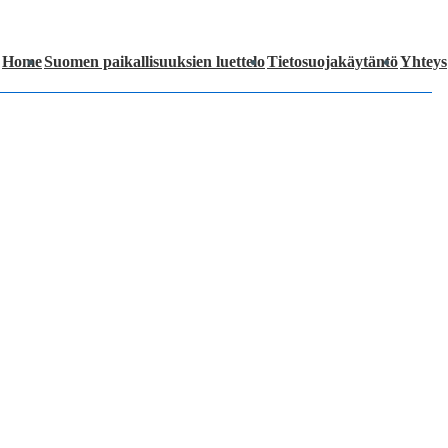
Home
Suomen paikallisuuksien luettelo
Tietosuojakäytäntö
Yhteys
ation