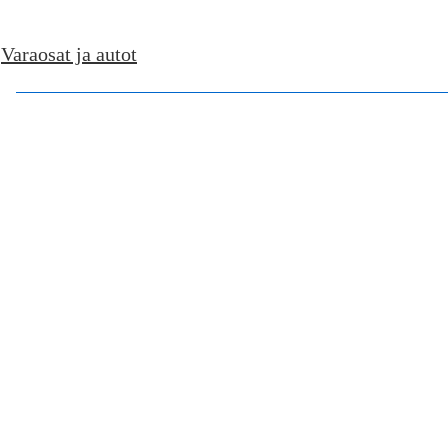
↓
Varaosat ja autot
Skip
to
Main
Content