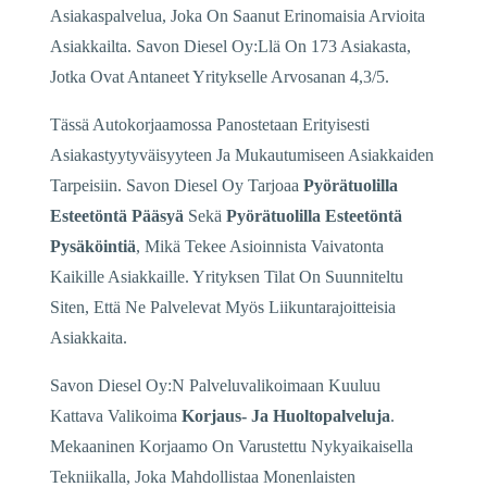
Asiakaspalvelua, Joka On Saanut Erinomaisia Arvioita
Asiakkailta. Savon Diesel Oy:Llä On 173 Asiakasta,
Jotka Ovat Antaneet Yritykselle Arvosanan 4,3/5.
Tässä Autokorjaamossa Panostetaan Erityisesti
Asiakastyytyväisyyteen Ja Mukautumiseen Asiakkaiden
Tarpeisiin. Savon Diesel Oy Tarjoaa
Pyörätuolilla
Esteetöntä Pääsyä
Sekä
Pyörätuolilla Esteetöntä
Pysäköintiä
, Mikä Tekee Asioinnista Vaivatonta
Kaikille Asiakkaille. Yrityksen Tilat On Suunniteltu
Siten, Että Ne Palvelevat Myös Liikuntarajoitteisia
Asiakkaita.
Savon Diesel Oy:N Palveluvalikoimaan Kuuluu
Kattava Valikoima
Korjaus- Ja Huoltopalveluja
.
Mekaaninen Korjaamo On Varustettu Nykyaikaisella
Tekniikalla, Joka Mahdollistaa Monenlaisten