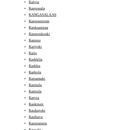
Kalvia
Kangasala
KANGASALA AS
Kangasniemi
Kankaanpaa
Kannonkoski
Kannus
Karijoki
Karis
Karkkila
Karkku
Karkola
Karsamaki
Karstula
Karttula
Karvia
Kaskinen
Kauhajoki
Kauhava
Kauniainen
Kausala