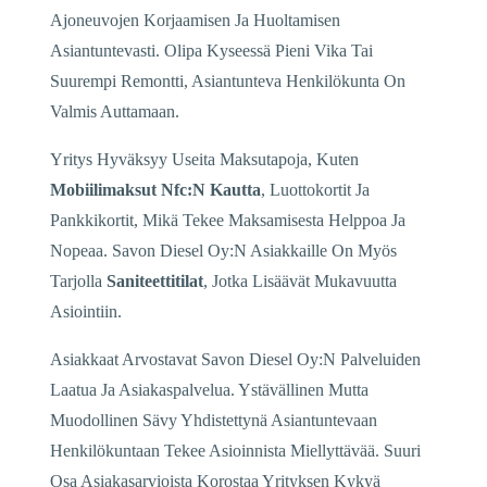
Ajoneuvojen Korjaamisen Ja Huoltamisen
Asiantuntevasti. Olipa Kyseessä Pieni Vika Tai
Suurempi Remontti, Asiantunteva Henkilökunta On
Valmis Auttamaan.
Yritys Hyväksyy Useita Maksutapoja, Kuten
Mobiilimaksut Nfc:N Kautta
, Luottokortit Ja
Pankkikortit, Mikä Tekee Maksamisesta Helppoa Ja
Nopeaa. Savon Diesel Oy:N Asiakkaille On Myös
Tarjolla
Saniteettitilat
, Jotka Lisäävät Mukavuutta
Asiointiin.
Asiakkaat Arvostavat Savon Diesel Oy:N Palveluiden
Laatua Ja Asiakaspalvelua. Ystävällinen Mutta
Muodollinen Sävy Yhdistettynä Asiantuntevaan
Henkilökuntaan Tekee Asioinnista Miellyttävää. Suuri
Osa Asiakasarvioista Korostaa Yrityksen Kykyä