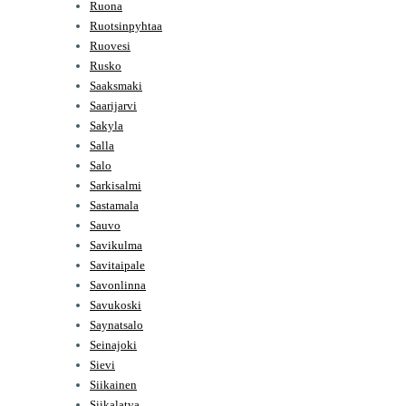
Ruona
Ruotsinpyhtaa
Ruovesi
Rusko
Saaksmaki
Saarijarvi
Sakyla
Salla
Salo
Sarkisalmi
Sastamala
Sauvo
Savikulma
Savitaipale
Savonlinna
Savukoski
Saynatsalo
Seinajoki
Sievi
Siikainen
Siikalatva