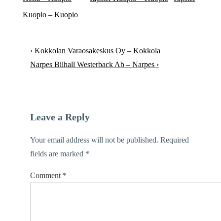
Kuopio – Kuopio
Post
Previous
‹ Kokkolan Varaosakeskus Oy – Kokkola
navigation
Post
Next
Narpes Bilhall Westerback Ab – Narpes ›
is
Post
is
Leave a Reply
Your email address will not be published.
Required
fields are marked
*
Comment
*