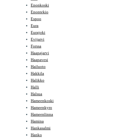
Enonkoski
Enontekio
Espoo
Eura
Eurajoki
Evijarvi
Forssa
Haapajarvi
Haapavesi
Hailuoto
Hakkila
Halikko
Halli
Halsua
Hameenkoski
Hameenkyro
Hameenlinna
Hamina
Hankasalmi
Hanko