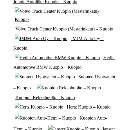
Joupin Autoliike Kuopio – Kuopio
Volvo Truck Center Kuopio (Mestarinkatu) – Kuopio
JMJM-Auto Oy –
Kuopio
Hedin
Automotive BMW Kuopio – Kuopio
Suomen Hyotyautot
– Kuopio
Kuopion Rekkahuolto – Kuopio
Hertz Kuopio – Kuopio
Kuopion Auto-
Hemi – Kuopio
Japster