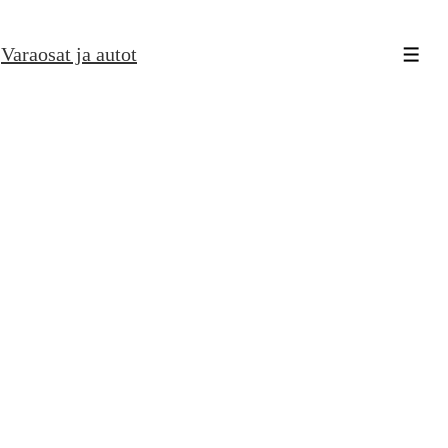
↓
Varaosat ja autot
Skip
Men
to
Main
Content