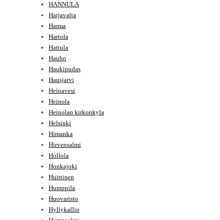
HANNULA
Harjavalta
Harma
Hartola
Hattula
Hauho
Haukipudas
Hausjarvi
Heinavesi
Heinola
Heinolan kirkonkyla
Helsinki
Himanka
Hirvensalmi
Hollola
Honkajoki
Huittinen
Humppila
Huovaristo
Hyllykallio