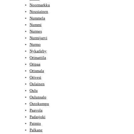
Noormarkku
Nousiainen
Nummela
Nummi
Nurmes
Nurmijarvi
Nurmo
Nykarleby
Orimattila
Oripaa
Orismala
Orivesi
Oulainen
Oulu
Oulunsalo
Outokumpu
Paavola
Padasjoki
Paimio
Palkane