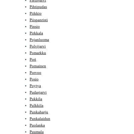
Pielisjarvi
Pihtipudas
Piikkio
Piispanristi
Pinsio
Pirkkala
Pojanluoma
Polvijarvi
Pomarkku
Pori
Pornainen
Porvoo
Posio
Poytya
Pudasjarvi
Pukkila
Pulkkila
Punkaharju
Punkalaidun
Puolanka
Puumala