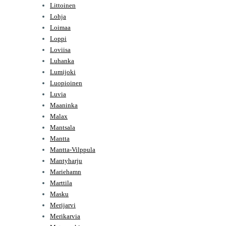
Littoinen
Lohja
Loimaa
Loppi
Loviisa
Luhanka
Lumijoki
Luopioinen
Luvia
Maaninka
Malax
Mantsala
Mantta
Mantta-Vilppula
Mantyharju
Mariehamn
Marttila
Masku
Merijarvi
Merikarvia