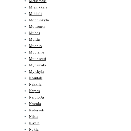
Metsamaki
Miehikkala
Mikkeli
Monninkyla
Mottonen
Muhos
Multia
Muonio
Muurame
Muuruvesi
Mynamaki
Myrskyla
Naantali
Nakkila
Narpes
Narpio As
Nastola
Nedervetil
Nilsia
Nivala
Nokia