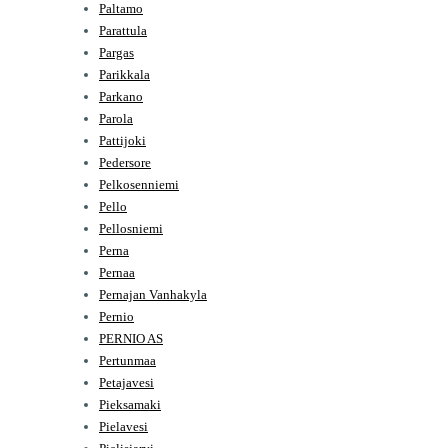
Paltamo
Parattula
Pargas
Parikkala
Parkano
Parola
Pattijoki
Pedersore
Pelkosenniemi
Pello
Pellosniemi
Perna
Pernaa
Pernajan Vanhakyla
Pernio
PERNIO AS
Pertunmaa
Petajavesi
Pieksamaki
Pielavesi